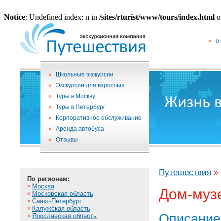
Notice
: Undefined index: n in
/sites/rturist/www/tours/index.html
o
»
о
»
Школьные экскурсии
»
Экскурсии для взрослых
»
Туры в Москву
»
Туры в Петербург
»
Корпоративное обслуживание
»
Аренда автобуса
»
Отзывы
Путешествия
»
По регионам:
»
Москва
Дом-музе
»
Московская область
»
Санкт-Петербург
»
Калужская область
Описание
»
Ярославская область