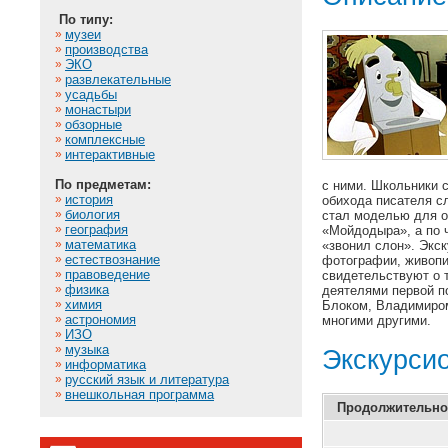
По типу:
»
музеи
»
производства
»
ЭКО
»
развлекательные
»
усадьбы
»
монастыри
»
обзорные
»
комплексные
»
интерактивные
По предметам:
с ними. Школьники с
»
история
обихода писателя с
»
биология
стал моделью для о
»
география
«Мойдодыра», а по 
»
математика
«звонил слон». Экс
»
естествознание
фотографии, живопи
»
правоведение
свидетельствуют о 
»
физика
деятелями первой п
»
химия
Блоком, Владимиро
»
астрономия
многими другими.
»
ИЗО
»
музыка
Экскурси
»
информатика
»
русский язык и литература
»
внешкольная программа
Продолжительно