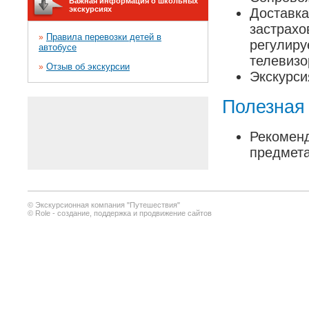
Важная информация о школьных
экскурсиях
Доставка
застрахо
Правила перевозки детей в
»
регулиру
автобусе
телевизо
Отзыв об экскурсии
»
Экскурси
Полезная
Рекоменд
предмета
© Экскурсионная компания "Путешествия"
© Role - создание, поддержка и продвижение сайтов