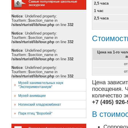
Самые популярные школьные
2,5 часа
экскурсии
1 час
Notice
: Undefined property:
2,5 часа
TourItem::$section_name in
/sites/rturist/lib/tour.php
on line
332
Notice
: Undefined property:
Стоимост
TourItem::$section_name in
/sites/rturist/lib/tour.php
on line
332
Notice
: Undefined property:
Цена на 1-го че
TourItem::$section_name in
а
/sites/rturist/lib/tour.php
on line
332
о
Notice
: Undefined property:
о
TourItem::$section_name in
/sites/rturist/lib/tour.php
on line
332
Цена зависит
Музей занимательных наук
»
"Экспериментаниум"
посещения. Ч
количество э
»
Музей анимации
+7 (495) 926-
»
Ногинский хладокомбинат
В стоимос
»
Парк птиц "Воробей"
Сопровож