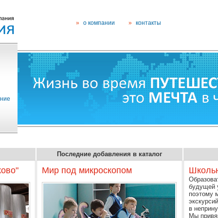
»
о компании
»
контакты
ание
Последние добавления в каталог
ково"
Мир под микроскопом
Школьн
Образоват
будущей 
поэтому 
экскурси
в неприн
Мы привя