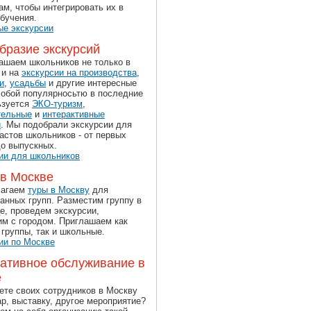
м, чтобы интегрировать их в
бучения.
е экскурсии
бразие экскурсий
ашаем школьников не только в
о и на
экскурсии на производства
,
и
,
усадьбы
и другие интересные
собой популярносьтю в последние
ьзуется
ЭКО-туризм
,
тельные
и
интерактивные
и
. Мы подобрали экскурсии для
астов школьников - от первых
до выпускных.
ии для школьников
в Москве
лагаем
туры в Москву
для
анных групп. Разместим группу в
е, проведем экскурсии,
им с городом. Приглашаем как
группы, так и школьные.
ии по Москве
ативное обслуживание в
е
ете своих сотрудников в Москву
р, выставку, другое мероприятие?