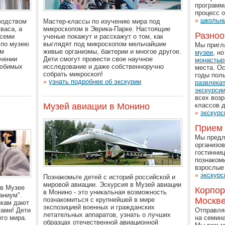
программа
процесс о
школьны
»
водством
Мастер-классы по изучению мира под
васа, а
микроскопом в Эврика-Парке. Настоящие
Разноо
всеми
ученые покажут и расскажут о том, как
 по музею
выглядят под микроскопом мельчайшие
Мы пригл
ым
живые организмы, бактерии и многое другое.
музеи
, н
чении
Дети смогут провести свое научное
монастыр
любимых
исследование и даже собственноручно
места. О
собрать микроскоп!
годы пол
узнать подробнее об экскурии
»
развлека
экскурси
всех возр
Музей авиации в Монино
классов 
экскурс
»
Прием 
Мы пред
организов
гостинниц
познаком
взрослые 
экскурс
»
Познакомьте детей с историй российской и
мировой авиации. Эскурсия в Музей авиации
 в Музее
Корпор
в Монино - это уникальная возможность
аниум".
познакомиться с крупнейшей в мире
Москв
икам дают
экспозицией военных и гражданских
тами! Дети
Отправля
летательных аппаратов, узнать о лучших
его мира.
на семина
образцах отечественной авиационной