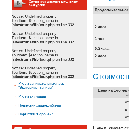
Самые популярные школьные
экскурсии
Продолжительнос
Notice
: Undefined property:
TourItem::$section_name in
/sites/rturist/lib/tour.php
on line
332
2 часа
Notice
: Undefined property:
TourItem::$section_name in
1 час
/sites/rturist/lib/tour.php
on line
332
0,5 часа
Notice
: Undefined property:
TourItem::$section_name in
2 часа
/sites/rturist/lib/tour.php
on line
332
Notice
: Undefined property:
TourItem::$section_name in
Стоимост
/sites/rturist/lib/tour.php
on line
332
Музей занимательных наук
»
"Экспериментаниум"
Цена на 1-го че
а
»
Музей анимации
о
»
Ногинский хладокомбинат
о
»
Парк птиц "Воробей"
о
Цена зависит