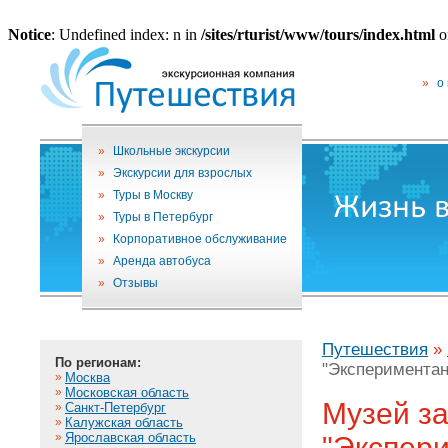
Notice
: Undefined index: n in
/sites/rturist/www/tours/index.html
o
»
о
»
Школьные экскурсии
»
Экскурсии для взрослых
»
Туры в Москву
»
Туры в Петербург
»
Корпоративное обслуживание
»
Аренда автобуса
»
Отзывы
Путешествия
»
По регионам:
"Эксперимента
»
Москва
»
Московская область
Музей з
»
Санкт-Петербург
»
Калужская область
»
Ярославская область
"Экспер