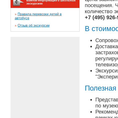
Важная информация о школьных
экскурсиях
посещения. Ч
количество э
Правила перевозки детей в
»
+7 (495) 926-
автобусе
Отзыв об экскурсии
»
В стоимос
Сопровож
Доставка
застрахо
регулиру
телевизо
Экскурси
"Экспери
Полезная
Представ
по музею
Рекоменд
рамках к