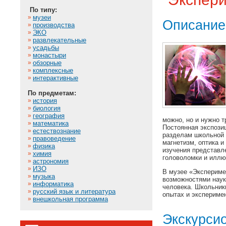
По типу:
»
музеи
Описание
»
производства
»
ЭКО
»
развлекательные
»
усадьбы
»
монастыри
»
обзорные
»
комплексные
»
интерактивные
По предметам:
»
история
»
биология
»
география
можно, но и нужно т
»
математика
Постоянная экспози
»
естествознание
разделам школьной 
»
правоведение
магнетизм, оптика 
»
физика
изучения представл
»
химия
головоломки и иллю
»
астрономия
»
ИЗО
В музее «Экспериме
»
музыка
возможностями наук
»
информатика
человека. Школьник
»
русский язык и литература
опытах и экспериме
»
внешкольная программа
Экскурси